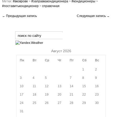
Метки:
#вковрове
>
#заправкакондиционера
>
#кондиционеры
>
#поставитькондиционер
>
справочная
←
Предыдущая запись
Следующая запись
→
Август 2026
Пн
Вт
Ср
Чт
Пт
Сб
Вс
1
2
3
4
5
6
7
8
9
10
11
12
13
14
15
16
17
18
19
20
21
22
23
24
25
26
27
28
29
30
31