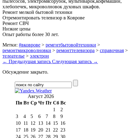
пылесосов, электромясорубок, мультиварок,кофемашин,
хлебопечек, микроволновок духовых шкафов.
Ремонт мелкой бытовой техники
Отремонтировать телевизор в Коврове
Ремонт СВЧ
Низкие цены
Опыт работы более 30 лет.
Метки:
#вковрове
>
ремгнтбытовойтехники
>
ремонтмикроволновки
>
ремонттелевизора
>
справочная
>
телеателье
>
электрон
←
Предыдущая запись
Следующая запись
→
Обсуждение закрыто.
Август 2026
Пн
Вт
Ср
Чт
Пт
Сб
Вс
1
2
3
4
5
6
7
8
9
10
11
12
13
14
15
16
17
18
19
20
21
22
23
24
25
26
27
28
29
30