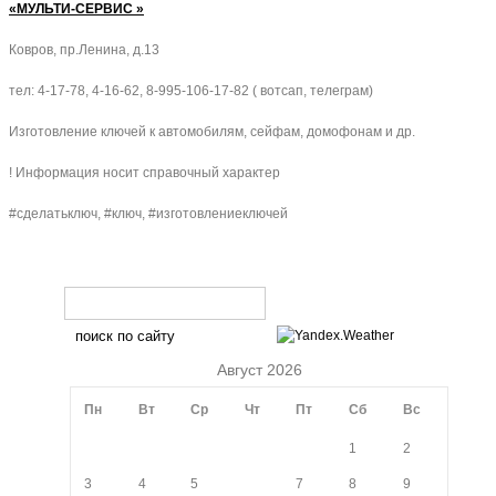
«МУЛЬТИ-СЕРВИС »
Ковров, пр.Ленина, д.13
тел: 4-17-78, 4-16-62, 8-995-106-17-82 ( вотсап, телеграм)
Изготовление ключей к автомобилям, сейфам, домофонам и др.
! Информация носит справочный характер
#сделатьключ, #ключ, #изготовлениеключей
Август 2026
Пн
Вт
Ср
Чт
Пт
Сб
Вс
1
2
3
4
5
6
7
8
9