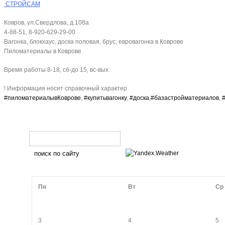
СТРОЙСАМ
Ковров, ул.Свердлова, д.108а
4-88-51, 8-920-629-29-00
Вагонка, блокхаус, доска половая, брус, евровагонка в Коврове
Пиломатериалы в Коврове
Время работы 8-18, сб-до 15, вс-вых
! Информация носит справочный характер
#пиломатериалывКоврове
,
#купитьвагонку
,
#доска
,
#базастройматериалов
,
Пн
Вт
Ср
3
4
5