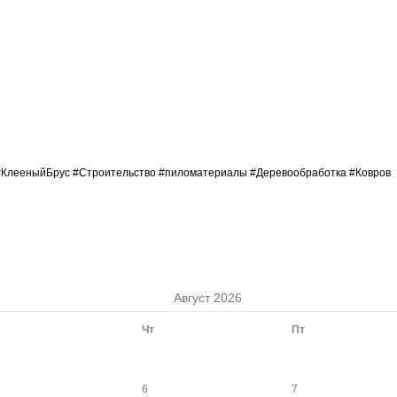
#КлееныйБрус
#Строительство
#пиломатериалы
#Деревообработка
#Ковров
Август 2026
Чт
Пт
6
7